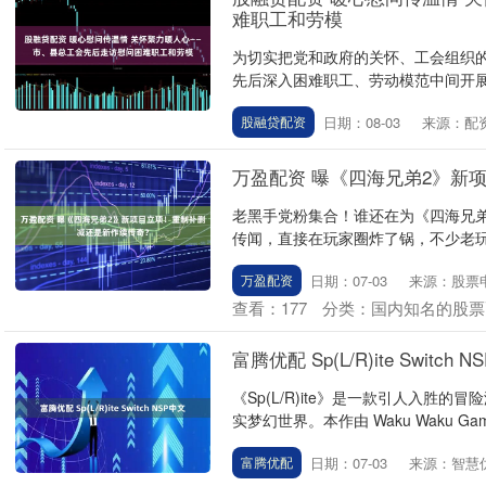
难职工和劳模
为切实把党和政府的关怀、工会组织
先后深入困难职工、劳动模范中间开展走
日期：08-03
来源：配
股融贷配资
万盈配资 曝《四海兄弟2》新
老黑手党粉集合！谁还在为《四海兄
传闻，直接在玩家圈炸了锅，不少老玩家
日期：07-03
来源：股票
万盈配资
查看：
177
分类：
国内知名的股票
富腾优配 Sp(L/R)ite Switch 
《Sp(L/R)ite》是一款引人入
实梦幻世界。本作由 Waku Waku Ga
日期：07-03
来源：智慧
富腾优配