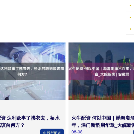
配资 达利欧事了拂衣去，桥水
火牛配资 何以中国｜渤海潮
底该向何方？
年，津门新韵启华章_大皖新
08-08
中股所配资