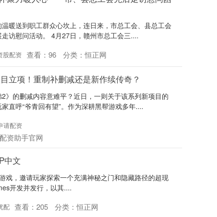
的温暖送到职工群众心坎上，连日来，市总工会、县总工会
访慰问活动。 4月27日，赣州市总工会三....
查看：
96
分类：
恒正网
资股配资
项目立项！重制补删减还是新作续传奇？
弟2》的删减内容意难平？近日，一则关于该系列新项目的
直呼“爷青回有望”。作为深耕黑帮游戏多年....
申请配资
配资助手官网
NSP中文
胜的冒险游戏，邀请玩家探索一个充满神秘之门和隐藏路径的超现
mes开发并发行，以其....
查看：
205
分类：
恒正网
优配