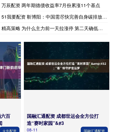
万辰配资 两年期德债收益率7月份累涨11个基点
51我要配资 靳博阳：中国需尽快完善自身碳排放数据体系
精高策略 ​为什么主力前一天拉涨停 第二天确低开低走，直接闷
涌六百
国融汇通配资 成都世运会全方位打
闻
造“赛时家园”&#3
08-11
火牛配资
国融汇通配资