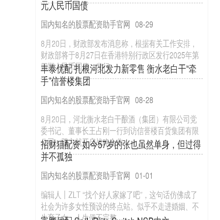
恒正网
08-04
火牛配资 何以中国｜渤海潮涌六百年，津门新
在世界投资界之中，桥水基金的创始人达利欧可谓是
韵启华章_大皖新闻 | 安徽网
一代教父的存在，对于多少人来说是看着达利欧的书
恒正网
08-08
进入投资圈的，然而就在最近世
国融汇通配资 成都世运会全方位打造“赛时家
天津，一座拥有六百年历史的城市，依河海而兴，因
园”&#32;“蓉”情守护世运梦
开放而盛。历史长卷中，天津以漕运之利沟通南北，
恒正网
08-11
凭海河之便眺望世界。岁月流转
股神配资 2025年9月12日天津韩家墅海吉星农
中国妇女报全媒体记者任然 发自成都 住宿、交通保障
产品物流有限公司价格行情