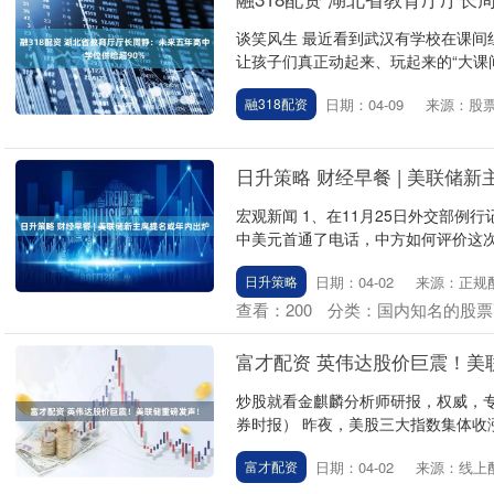
谈笑风生 最近看到武汉有学校在课间
让孩子们真正动起来、玩起来的“大课间
日期：04-09
来源：股
融318配资
日升策略 财经早餐 | 美联储
宏观新闻 1、在11月25日外交部例
中美元首通了电话，中方如何评价这次通
日期：04-02
来源：正规
日升策略
查看：
200
分类：
国内知名的股票
富才配资 英伟达股价巨震！美
炒股就看金麒麟分析师研报，权威，专
券时报） 昨夜，美股三大指数集体收涨，道
日期：04-02
来源：线上
富才配资