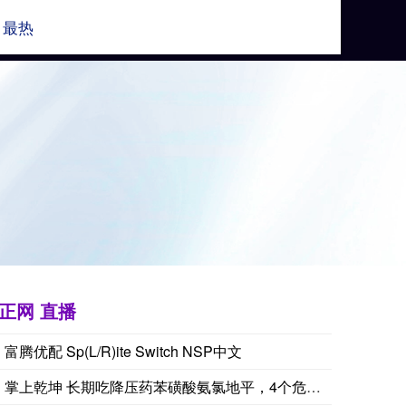
最热
助手官网
正网 直播
富腾优配 Sp(L/R)ite Switch NSP中文
掌上乾坤 长期吃降压药苯磺酸氨氯地平，4个危害要重视！ 苯磺