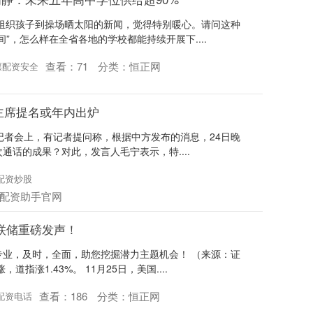
组织孩子到操场晒太阳的新闻，觉得特别暖心。请问这种
”，怎么样在全省各地的学校都能持续开展下....
查看：
71
分类：
恒正网
票配资安全
新主席提名或年内出炉
行记者会上，有记者提问称，根据中方发布的消息，24日晚
话的成果？对此，发言人毛宁表示，特....
配资炒股
配资助手官网
联储重磅发声！
业，及时，全面，助您挖掘潜力主题机会！ （来源：证
指涨1.43%。 11月25日，美国....
查看：
186
分类：
恒正网
配资电话