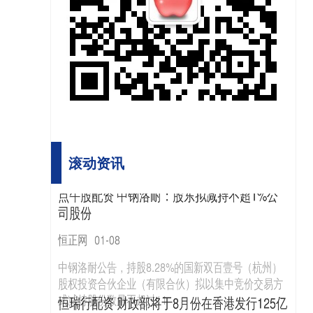
滚动资讯
天宸配资 聚焦成都世运会丨从街头游戏走上竞
技舞台&#32;中式台球首次列入世运会比赛项目
国内知名的股票配资助手官网
08-11
中股所配资 达利欧事了拂衣去，桥水的路到底
8月10日，成都世运会台球比赛在中国民航飞行学院
天府校区体育馆开赛。中国运动员史天琪首发出场，
该向何方？
在八球混合赛中以5比3的成