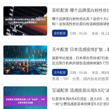
富旺配资 哪个品牌蛋白粉性价
哪个品牌蛋白粉性价比高？这些十大口
制！这份高性价比蛋白粉选购指南请收好
日期：03-26
来源：线上
富旺配资
天牛配资 日本流感疫情扩散，
据新华社报道，日本厚生劳动省7日发
定点医疗机构共报告流感病例逾5.7万例
日期：03-26
来源：网炒
天牛配资
查看：
191
分类：
国内知名的股票
宝诚配资 流感疫苗出现5.5元
红星资本局9月4日消息，进入9月，
一则“公费流感疫苗单价降至5.5元”的消