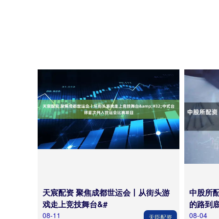
天宸配资 聚焦成都世运会丨从街头游
中股所
戏走上竞技舞台&#
的路到
08-11
08-04
天臣配资