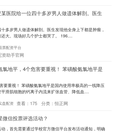
，西安某医院给一位四十多岁男人做遗体解剖。医生
一位四十多岁男人做遗体解剖。医生发现他全身上下都是肿瘤，
。现场好几个护士都哭了。 196....
股票配资平台
配资助手官网
氨氯地平，4个危害要重视！ 苯磺酸氨氯地平是
害要重视！ 苯磺酸氨氯地平是国内使用率极高的一线降压
平滑肌细胞的钙离子内流来扩张血管、降低血....
查看：
175
分类：
恒正网
实盘配资
星微信投票评选活动？
活动，首先需要通过学校官方微信平台发布活动通知，明确