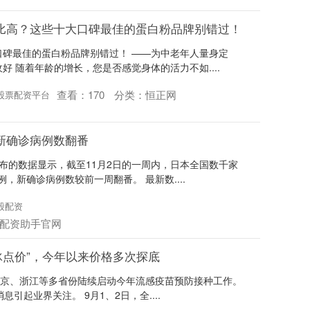
比高？这些十大口碑最佳的蛋白粉品牌别错过！
碑最佳的蛋白粉品牌别错过！ ——为中老年人量身定
 随着年龄的增长，您是否感觉身体的活力不如....
查看：
170
分类：
恒正网
股票配资平台
新确诊病例数翻番
布的数据显示，截至11月2日的一周内，日本全国数千家
，新确诊病例数较前一周翻番。 最新数....
股配资
配资助手官网
“冰点价”，今年以来价格多次探底
北京、浙江等多省份陆续启动今年流感疫苗预防接种工作。
息引起业界关注。 9月1、2日，全....