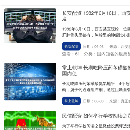
长安配资 1982年6月16日
发
1982年6月16日，西安某医院给
肝肺骨头里都有，胸腔里的肿瘤比心脏还大
日期：06-03
来源：西安
长安配资
查看：
61
分类：
国内知名的股票
掌上乾坤 长期吃降压药苯磺酸
国内使
长期吃降压药苯磺酸氨氯地平，4个危
药，属于钙通道阻滞剂，通过阻断血管
日期：06-03
来源：真正
掌上乾坤
民信配资 如何举行学校阅读之
为了举行学校阅读之星微信投票评选