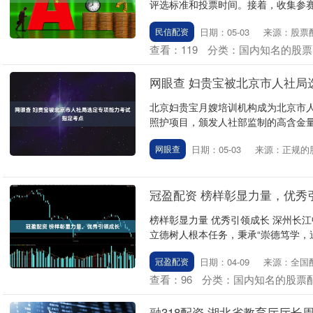
评选标准和投票时间。接着，收集参赛
日期：05-03
来源：股票
民信配资
查看：
119
分类：
国内知名的股票
网眼查 妇贵宝被北京市人社局
北京妇贵宝月嫂培训机构成为北京市
照护项目，颁发人社部监制的高含金量证
日期：05-03
来源：正规的
网眼查
冠盈配资 榜样彰显力量，优秀
榜样彰显力量 优秀引领成长 深州长江
立德树人根本任务，秉承“崇德笃学，追求
日期：04-09
来源：全国
冠盈配资
查看：
96
分类：
国内知名的股票
融318配资 湖北省教育厅厅长