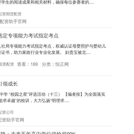
学生的阅读成果和相关材料，确保每位参赛者的....
配资期货配资
配资助手官网
选定专项能力考试指定考点
人社局专项能力考试指定考点，权威认证母婴照护与婴幼儿
书，助力家政行业专业化发展。 妇贵宝被北....
查看：
189
分类：
恒正网
股票配资
引领成长
中学 “校园之星”评选活动（十三） 【编者按】为全面落实
卓越”的校训，大力弘扬“明理求....
配资公司
配资助手官网
周静：未来五年高中学位供给超90%