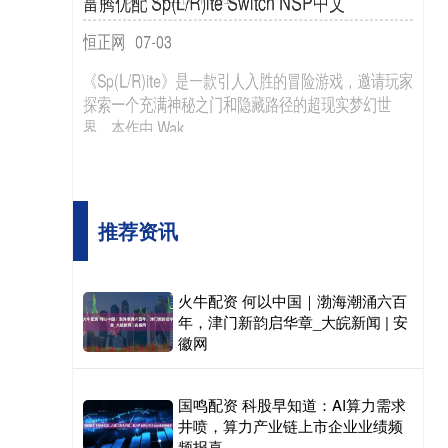
到位，打造“赛时成都家园”；为参赛者提供中医体
恒正网
09-18
验；8600余名志愿者活
（原标题：2025年9月12日天津韩家墅海吉星农产品
物流有限公司价格行情） 品种 最高价 最低价 大宗价
面粉 6.40
推荐资讯
火牛配资 何以中国｜渤海潮涌六百
年，津门新韵启华章_大皖新闻 | 安
徽网
国鸣配资 科股早知道：AI算力需求
井喷，算力产业链上市企业业绩频
频报喜